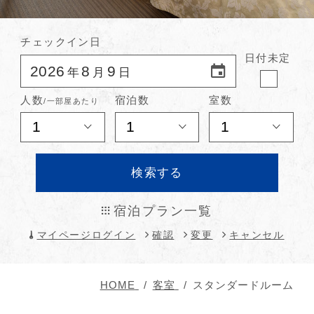
チェックイン日
日付
未定
2026
8
9
年
月
日
人数
宿泊数
室数
/一部屋あたり
検索する
宿泊プラン一覧
マイページログイン
確認
変更
キャンセル
HOME
客室
スタンダードルーム